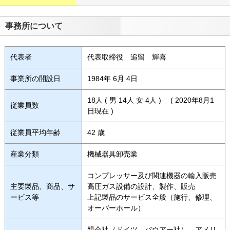
事務所について
代表者
代表取締役 追留 輝喜
事業所の開設日
1984年 6月 4日
18人 ( 男 14人 女 4人 ) ( 2020年8月1
従業員数
日現在 )
従業員平均年齢
42 歳
産業分類
機械器具卸売業
コンプレッサー及び関連機器の輸入販売
主要製品、商品、サ
高圧ガス設備の設計、製作、販売
ービス等
上記製品のサービス全般（施行、修理、
オーバーホール）
親会社（ドイツ バウアー社）、アメリ