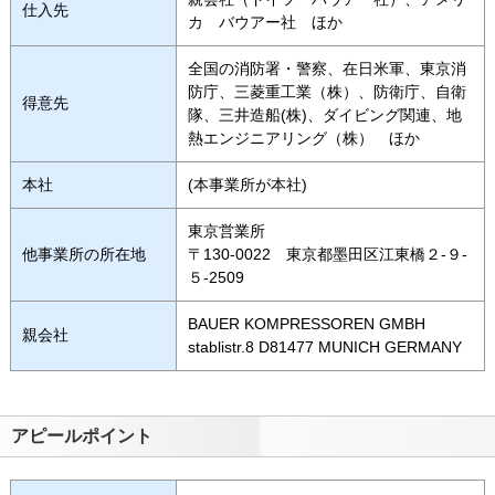
仕入先
カ バウアー社 ほか
全国の消防署・警察、在日米軍、東京消
防庁、三菱重工業（株）、防衛庁、自衛
得意先
隊、三井造船(株)、ダイビング関連、地
熱エンジニアリング（株） ほか
本社
(本事業所が本社)
東京営業所
他事業所の所在地
〒130-0022 東京都墨田区江東橋２-９-
５-2509
BAUER KOMPRESSOREN GMBH
親会社
stablistr.8 D81477 MUNICH GERMANY
アピールポイント