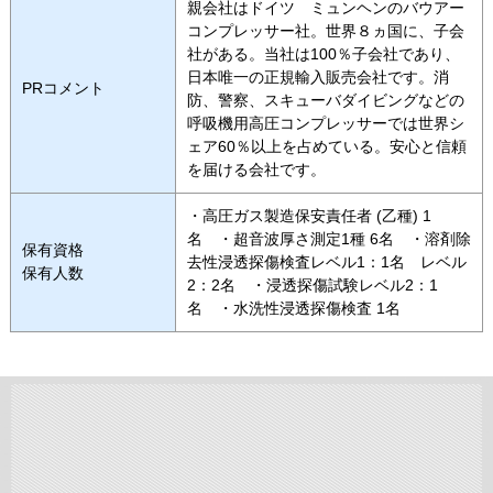
親会社はドイツ ミュンヘンのバウアー
コンプレッサー社。世界８ヵ国に、子会
社がある。当社は100％子会社であり、
日本唯一の正規輸入販売会社です。消
PRコメント
防、警察、スキューバダイビングなどの
呼吸機用高圧コンプレッサーでは世界シ
ェア60％以上を占めている。安心と信頼
を届ける会社です。
・高圧ガス製造保安責任者 (乙種) 1
名 ・超音波厚さ測定1種 6名 ・溶剤除
保有資格
去性浸透探傷検査レベル1：1名 レベル
保有人数
2：2名 ・浸透探傷試験レベル2：1
名 ・水洗性浸透探傷検査 1名