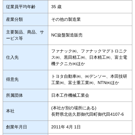
従業員平均年齢
35 歳
産業分類
その他の製造業
主要製品、商品、サ
NC旋盤製造販売
ービス等
ファナック㈱、ファナックマグトロニク
仕入先
ス㈱、黒田精工㈱、日本精工㈱、富士電
機テクニカ㈱ほか
トヨタ自動車㈱、㈱デンソー、本田技研
得意先
工業㈱、富士重工業㈱、NTN㈱ほか
所属団体
日本工作機械工業会
(本社が別の場所にある)
本社
長野県北佐久郡御代田町御代田4107-6
創業年月日
2011年 4月 1日