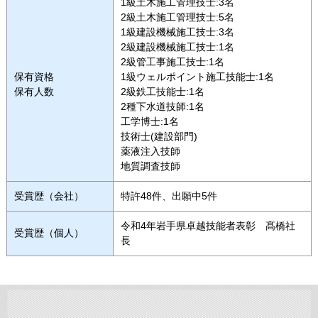
1級土木施工管理技士:3名
2級土木施工管理技士:5名
1級建設機械施工技士:3名
2級建設機械施工技士:1名
2級管工事施工技士:1名
保有資格
1級ウェルポイント施工技能士:1名
保有人数
2級鉄工技能士:1名
2種下水道技師:1名
工学博士:1名
技術士(建設部門)
薬液注入技師
地質調査技師
受賞歴（会社）
特許48件、出願中5件
令和4年岩手県卓越技能者表彰 髙橋社
受賞歴（個人）
長