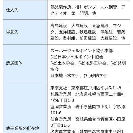
鶴見製作所、櫻川ポンプ、丸八鋼管、ア
仕入先
クティオ、第一開明、他
鹿島建設、大成建設、東急建設、フジ
得意先
タ、五洋建設、鉄建建設、鴻池組、若築
建設、奥村組、前田建設、大豊建設、他
スーパーウェルポイント協会本部
(社)日本ウェルポイント協会
所属団体
(社)土木学会、(社)地盤工学会、(社)発明
協会
日本地下水学会、(社)砂防学会
東京支社 東京都江戸川区平井5-11-8
札幌営業所 北海道札幌市西区二十四軒
4条5丁目1-8
盛岡営業所 岩手県盛岡市上厨川字杉原
101-6
仙台営業所 宮城県仙台市青葉区小田原
8丁目11-5
他事業所の所在地
名古屋営業所 愛知県名古屋市中区錦1-